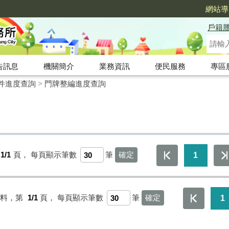
網站導
戶籍
告訊息
機關簡介
業務資訊
便民服務
專區
件進度查詢
>
門牌整編進度查詢
1/1
頁，
每頁顯示筆數
筆
1
資料，第
1/1
頁，
每頁顯示筆數
筆
1