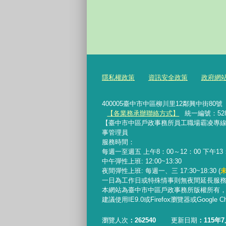
隱私權政策
資訊安全政策
政府網
400005臺中市中區柳川里12鄰興中街80號 TEL :
【各業務承辦聯絡方式】
統一編號：528
【臺中市中區戶政事務所員工職場霸凌專線】04222
事管理員
服務時間：
每週一至週五 上午8：00～12：00 下午13
中午彈性上班: 12:00~13:30
夜間彈性上班: 每週一、三 17:30~18:30 (
一日為工作日或特殊情事則無夜間延長服
本網站為臺中市中區戶政事務所版權所有
建議使用IE9.0或Firefox瀏覽器或Google
瀏覽人次
262540
更新日期
115年