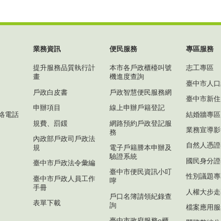
業務資訊
便民服務
專區服務
提升服務品質執行計
本市各戶政櫃檯叫號
志工專區
畫
機進度查詢
臺中市人口
戶政白皮書
戶政智慧便民服務網
臺中市新住
申辦項目
線上申辦戶籍登記
絡電話
結婚牆專區
規費、罰鍰
網路預約戶政登記服
業務宣導影
務
內政部戶政司戶政法
自然人憑證
規
電子戶籍謄本申辦及
驗證系統
國民身分證
臺中市戶政法令彙編
臺中市便民資訊小叮
性別議題專
臺中市戶政人員工作
嚀
手冊
人權大步走
戶口名簿請領紀錄查
表單下載
詢
檔案應用服
臺中市政府服務e櫃