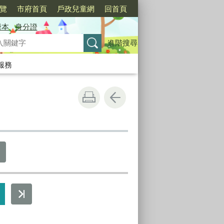
覽
市府首頁
戶政兒童網
回首頁
謄本
身分證
進階搜尋
服務