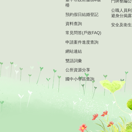
門牌整編公
檯
公職人員利
預約假日結婚登記
避身分揭露
資料查詢
安全及衛生
常見問答(戶政FAQ)
申請案件進度查詢
網站連結
雙語詞彙
公所資源分享
國中小學區查詢