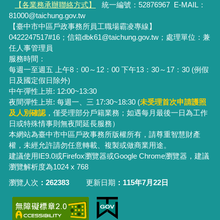
【各業務承辦聯絡方式】
統一編號：52876967
E-MAIL：
81000@taichung.gov.tw
【臺中市中區戶政事務所員工職場霸凌專線】
0422247517#16；信箱dbk61@taichung.gov.tw；處理單位：兼
任人事管理員
服務時間：
每週一至週五 上午8：00～12：00 下午13：30～17：30 (例假
日及國定假日除外)
中午彈性上班: 12:00~13:30
夜間彈性上班: 每週一、三 17:30~18:30 (
未受理首次申請護照
及人別確認
，僅受理部分戶籍業務；
如遇每月最後一日為工作
日或特殊情事則無夜間延長服務）
本網站為臺中市中區戶政事務所版權所有，請尊重智慧財產
權，未經允許請勿任意轉載、複製或做商業用途。
建議使用IE9.0或Firefox瀏覽器或Google Chrome瀏覽器，建議
瀏覽解析度為1024 x 768
瀏覽人次
262383
更新日期
115年7月22日