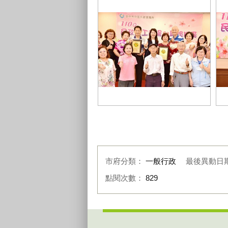
1101019民政志工表揚大合照
1
市府分類：
一般行政
最後異動日
點閱次數：
829
:::