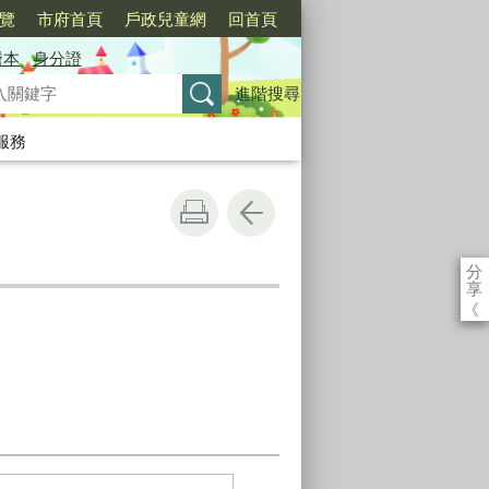
覽
市府首頁
戶政兒童網
回首頁
謄本
身分證
進階搜尋
服務
分
享
《