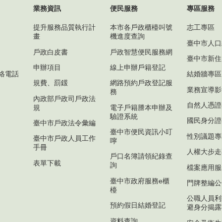
業務資訊
便民服務
專區服務
提升服務品質執行計
本市各戶政櫃檯叫號
志工專區
畫
機進度查詢
臺中市人口
戶政白皮書
戶政智慧便民服務網
臺中市新住
申辦項目
線上申辦戶籍登記
絡電話
結婚牆專區
規費、罰鍰
網路預約戶政登記服
業務宣導影
務
內政部戶政司戶政法
自然人憑證
規
電子戶籍謄本申辦及
驗證系統
國民身分證
臺中市戶政法令彙編
臺中市便民資訊小叮
性別議題專
臺中市戶政人員工作
嚀
手冊
人權大步走
戶口名簿請領紀錄查
表單下載
詢
檔案應用服
臺中市政府服務e櫃
門牌整編公
檯
公職人員利
預約假日結婚登記
避身分揭露
資料查詢