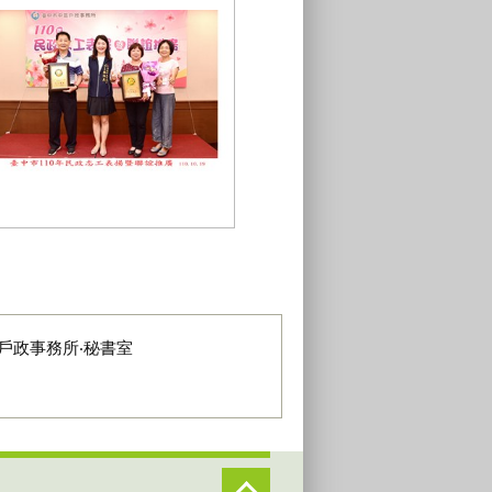
1101019受表揚志工與主任及志工隊
長合影
戶政事務所‧秘書室