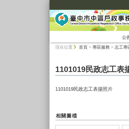
:::
公
:::
現在位置
首頁
>
專區服務
>
志工專
1101019民政志工
1101019民政志工表揚照片
相關圖檔