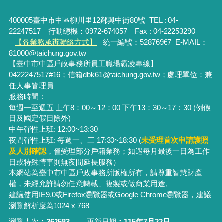
400005臺中市中區柳川里12鄰興中街80號 TEL : 04-
22247517 行動總機：0972-674057 Fax : 04-22253290
【各業務承辦聯絡方式】
統一編號：52876967
E-MAIL：
81000@taichung.gov.tw
【臺中市中區戶政事務所員工職場霸凌專線】
0422247517#16；信箱dbk61@taichung.gov.tw；處理單位：兼
任人事管理員
服務時間：
每週一至週五 上午8：00～12：00 下午13：30～17：30 (例假
日及國定假日除外)
中午彈性上班: 12:00~13:30
夜間彈性上班: 每週一、三 17:30~18:30 (
未受理首次申請護照
及人別確認
，僅受理部分戶籍業務；
如遇每月最後一日為工作
日或特殊情事則無夜間延長服務）
本網站為臺中市中區戶政事務所版權所有，請尊重智慧財產
權，未經允許請勿任意轉載、複製或做商業用途。
建議使用IE9.0或Firefox瀏覽器或Google Chrome瀏覽器，建議
瀏覽解析度為1024 x 768
瀏覽人次
262583
更新日期
115年7月22日