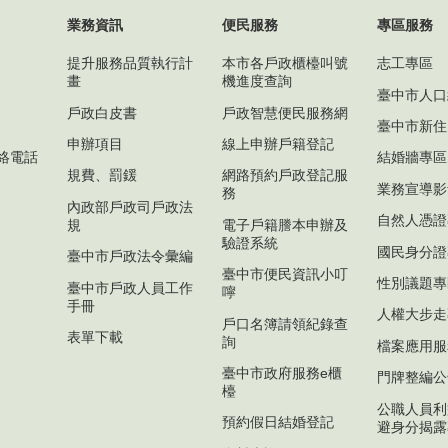
業務資訊
便民服務
專區服務
提升服務品質執行計
本市各戶政櫃檯叫號
志工專區
畫
機進度查詢
臺中市人口
戶政白皮書
戶政智慧便民服務網
臺中市新住
申辦項目
線上申辦戶籍登記
絡電話
結婚牆專區
規費、罰鍰
網路預約戶政登記服
業務宣導影
務
內政部戶政司戶政法
自然人憑證
規
電子戶籍謄本申辦及
驗證系統
國民身分證
臺中市戶政法令彙編
臺中市便民資訊小叮
性別議題專
臺中市戶政人員工作
嚀
手冊
人權大步走
戶口名簿請領紀錄查
表單下載
詢
檔案應用服
臺中市政府服務e櫃
門牌整編公
檯
公職人員利
預約假日結婚登記
避身分揭露