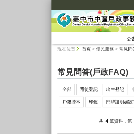
:::
公
:::
現在位置
首頁
>
便民服務
>
常見問答
常見問答(戶政FAQ)
全部
遷徙登記
出生登記
戶籍謄本
印鑑
門牌證明/編
共
4
筆資料，第