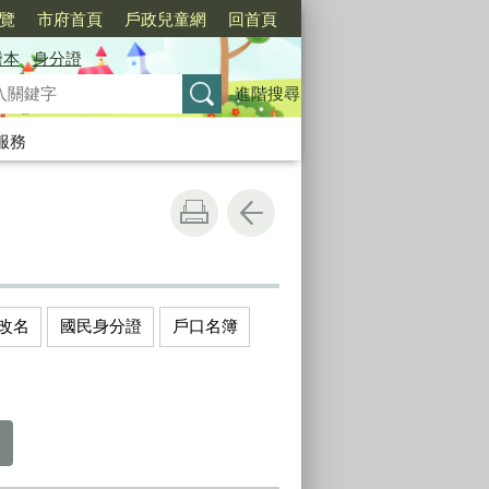
覽
市府首頁
戶政兒童網
回首頁
謄本
身分證
進階搜尋
服務
改名
國民身分證
戶口名簿