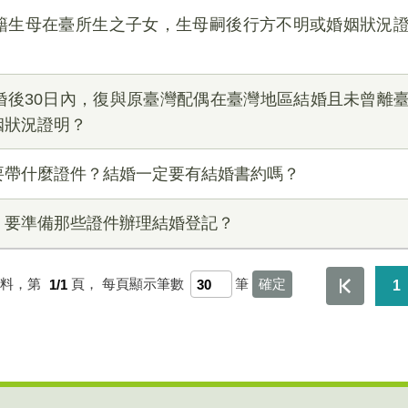
籍生母在臺所生之子女，生母嗣後行方不明或婚姻狀況
婚後30日內，復與原臺灣配偶在臺灣地區結婚且未曾離
姻狀況證明？
要帶什麼證件？結婚一定要有結婚書約嗎？
，要準備那些證件辦理結婚登記？
資料，第
1/1
頁，
每頁顯示筆數
筆
1