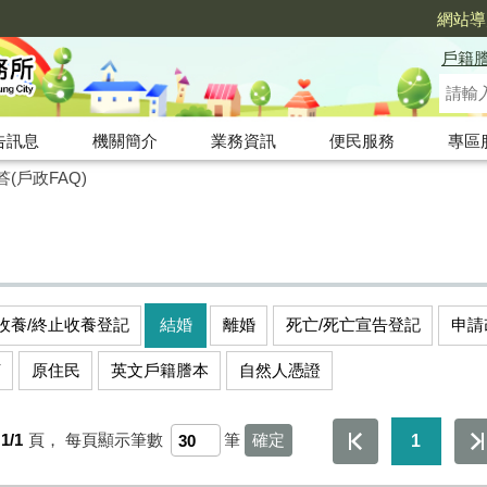
網站導
戶籍
告訊息
機關簡介
業務資訊
便民服務
專區
(戶政FAQ)
收養/終止收養登記
結婚
離婚
死亡/死亡宣告登記
申請
釘
原住民
英文戶籍謄本
自然人憑證
1/1
頁，
每頁顯示筆數
筆
1